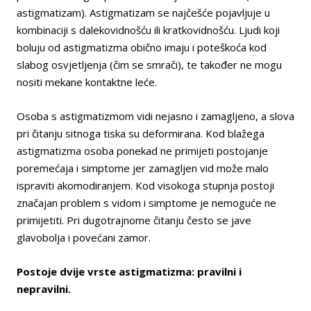
astigmatizam). Astigmatizam se najčešće pojavljuje u
kombinaciji s dalekovidnošću ili kratkovidnošću. Ljudi koji
boluju od astigmatizma obično imaju i poteškoća kod
slabog osvjetljenja (čim se smrači), te također ne mogu
nositi mekane kontaktne leće.
Osoba s astigmatizmom vidi nejasno i zamagljeno, a slova
pri čitanju sitnoga tiska su deformirana. Kod blažega
astigmatizma osoba ponekad ne primijeti postojanje
poremećaja i simptome jer zamagljen vid može malo
ispraviti akomodiranjem. Kod visokoga stupnja postoji
značajan problem s vidom i simptome je nemoguće ne
primijetiti. Pri dugotrajnome čitanju često se jave
glavobolja i povećani zamor.
Postoje dvije vrste astigmatizma: pravilni i
nepravilni.