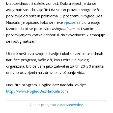
kratkovidnost ili dalekovidnost. Dobra vijest je da se
astigmatizam da izliječiti i da se po pravilu mnogo brže
popravlja od ostalih problema. U programu ‘Pogled Bez
Naočala’ je opisano kako se neke
vježbe za vid
trebaju
izvoditi da bi se popravio i
astigmatizam
, ali i samim
popravljanjem kratkovidnosti ili dalekovidnosti – smanjuje
se i astigmatizam!
Učinite nešto za svoje zdravlje i ukoliko već niste odmah
naručite program, vaše oči, kao i zdravlje cijelog
organizma, biti će vam jako zahvalne za tih 20-30 minuta
dnevno odvojenih na zdravlje i vježbanje vida.
Naručite program “Pogled bez naočala” ovdje:
http://www.PogledBezNaocala.com
Članak je objavio
Viktor Medvedev
.