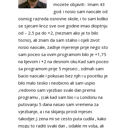
mozete objaviti : Imam 43
god. i nosio sam naocale od
osmog razreda osnovne skole, i to sam koliko
se sjecam kroz sve ove godine imao dioptriju
od – 2,5 pa do +2, (neznam ako je to bilo
tocno), ali znam da sam stalno i cijeli zivot
nosio naocale, zadnje mjerenje prije nego sto
sam poceo sa ovim programom bilo je +1,75
na lijevom i +2 na desnom oku.Kad sam poceo
sa programom prije 5 mjeseci , odmah sam
bacio naocale i pokusao bez njih i u pocetku je
bilo malo tesko i neobicno ali sam uspio
,redovno sam vjezbao svaki dan prema
programu , (cak kad sam bio i u Londonu na
putovanju 5 dana nasao sam vremena za
vjezbanje, a i na skijanju prosli mjesec
takodjer,) zena mi se cesto puta cudila , kako
mogu to raditi svaki dan , odakle mi volja, ali