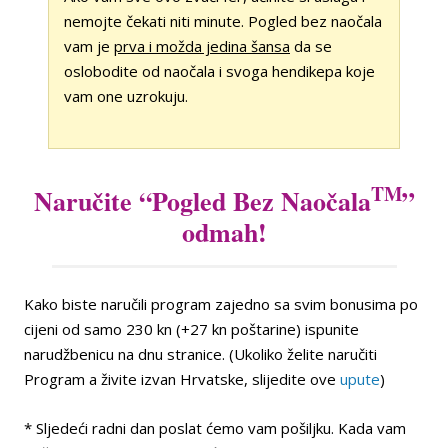
nemojte čekati niti minute. Pogled bez naočala
vam je
prva i možda jedina šansa
da se
oslobodite od naočala i svoga hendikepa koje
vam one uzrokuju.
TM
Naručite “Pogled Bez Naočala
”
odmah!
Kako biste naručili program zajedno sa svim bonusima po
cijeni od samo 230 kn (+27 kn poštarine) ispunite
narudžbenicu na dnu stranice. (Ukoliko želite naručiti
Program a živite izvan Hrvatske, slijedite ove
upute
)
* Sljedeći radni dan poslat ćemo vam pošiljku. Kada vam