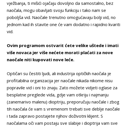
vježbanja, ti mišići ojačaju dovoljno da samostalno, bez
naočala, mogu obavljati svoju funkciju i tako nam se
poboljša vid. Naočale trenutno omogućavaju bolji vid, no
jednom kad ih stavite one će vam dodatno i rapidno kvariti
vid.
Ovim programom ostvarit ćete velike uštede i imati
više novaca jer više nećete morati plaćati za nove
naočale niti kupovati nove leće.
Optičari su čestiti ljudi, ali industrija optičkih naočala je
profitabilna organizacija jer naočale nikada nikome nisu
popravile vid i oni to znaju. Zato možete vidjeti oglase za
besplatne preglede vida, gdje vam otkriju i najmanju
(zanemarivo malenu) dioptriju, preporučuju naočale i zbog
tih naočala će vam s vremenom trebati sve deblje naočale
i tada zapravo postajete njihov doživotni klijent. S
naočalama oči vam postaju sve slabije i dioptrija vam sve