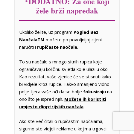
*DODATNO: Za one koji
žele brži napredak
Ukoliko želite, uz program
Pogled Bez
NaočalaTM
možete po povoljnijoj cijeni
naručiti i
rupičaste naočale
.
To su naočale s mnogo sitnih rupica koje
ograničavaju količinu svjetla koje ulazi u oko.
Kao rezultat, vaše zjenice će se stisnuti kako
bi vidjele kroz rupice. Takvo smanjeno vidno
polje tjera vaše oči da se bolje
fokusiraju
na
ono što je ispred njih.
Možete ih koristiti
umjesto dioptrijskih naočala
.
Ako ste već čitali o rupičastim naočalama,
sigurno ste vidjeli reklame u kojima trgovci