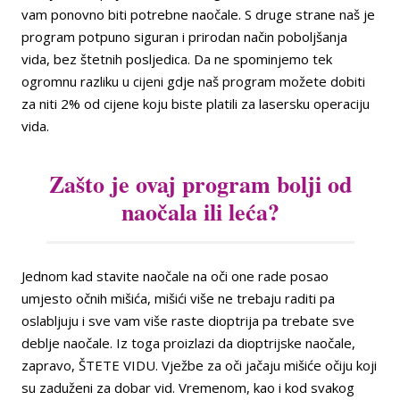
vam ponovno biti potrebne naočale. S druge strane naš je
program potpuno siguran i prirodan način poboljšanja
vida, bez štetnih posljedica. Da ne spominjemo tek
ogromnu razliku u cijeni gdje naš program možete dobiti
za niti 2% od cijene koju biste platili za lasersku operaciju
vida.
Zašto je ovaj program bolji od
naočala ili leća?
Jednom kad stavite naočale na oči one rade posao
umjesto očnih mišića, mišići više ne trebaju raditi pa
oslabljuju i sve vam više raste dioptrija pa trebate sve
deblje naočale. Iz toga proizlazi da dioptrijske naočale,
zapravo, ŠTETE VIDU. Vježbe za oči jačaju mišiće očiju koji
su zaduženi za dobar vid. Vremenom, kao i kod svakog