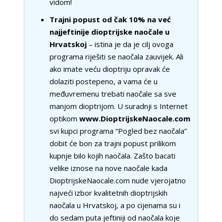
vidom!
Trajni popust od čak 10% na već
najjeftinije dioptrijske naočale u
Hrvatskoj
– istina je da je cilj ovoga
programa riješiti se naočala zauvijek. Ali
ako imate veću dioptriju opravak će
dolaziti postepeno, a vama će u
međuvremenu trebati naočale sa sve
manjom dioptrijom. U suradnji s Internet
optikom
www.DioptrijskeNaocale.com
svi kupci programa “Pogled bez naočala”
dobit će bon za trajni popust prilikom
kupnje bilo kojih naočala. Zašto bacati
velike iznose na nove naočale kada
DioptrijskeNaocale.com nude vjerojatno
najveći izbor kvalitetnih dioptrijskih
naočala u Hrvatskoj, a po cijenama su i
do sedam puta jeftiniji od naočala koje