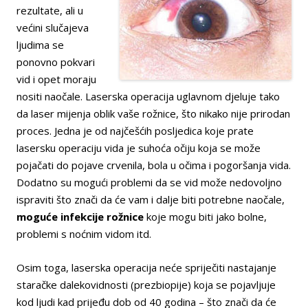
rezultate, ali u
većini slučajeva
ljudima se
ponovno pokvari
vid i opet moraju
nositi naočale. Laserska operacija uglavnom djeluje tako
da laser mijenja oblik vaše rožnice, što nikako nije prirodan
proces. Jedna je od najčešćih posljedica koje prate
lasersku operaciju vida je suhoća očiju koja se može
pojačati do pojave crvenila, bola u očima i pogoršanja vida.
Dodatno su mogući problemi da se vid može nedovoljno
ispraviti što znači da će vam i dalje biti potrebne naočale,
moguće infekcije rožnice
koje mogu biti jako bolne,
problemi s noćnim vidom itd.
Osim toga, laserska operacija neće spriječiti nastajanje
staračke dalekovidnosti (prezbiopije) koja se pojavljuje
kod ljudi kad prijeđu dob od 40 godina – što znači da će