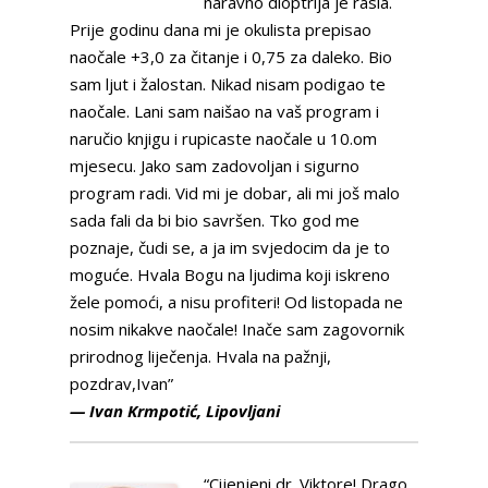
naravno dioptrija je rasla.
Prije godinu dana mi je okulista prepisao
naočale +3,0 za čitanje i 0,75 za daleko. Bio
sam ljut i žalostan. Nikad nisam podigao te
naočale. Lani sam naišao na vaš program i
naručio knjigu i rupicaste naočale u 10.om
mjesecu. Jako sam zadovoljan i sigurno
program radi. Vid mi je dobar, ali mi još malo
sada fali da bi bio savršen. Tko god me
poznaje, čudi se, a ja im svjedocim da je to
moguće. Hvala Bogu na ljudima koji iskreno
žele pomoći, a nisu profiteri! Od listopada ne
nosim nikakve naočale! Inače sam zagovornik
prirodnog liječenja. Hvala na pažnji,
pozdrav,Ivan”
— Ivan Krmpotić, Lipovljani
“Cijenjeni dr. Viktore! Drago