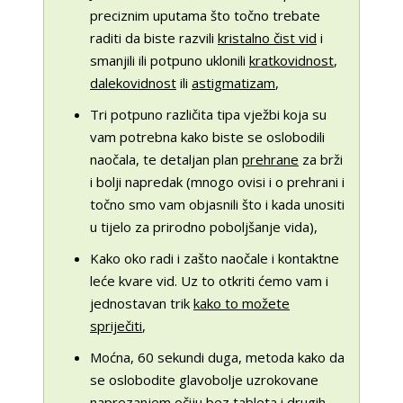
preciznim uputama što točno trebate
raditi da biste razvili
kristalno čist vid
i
smanjili ili potpuno uklonili
kratkovidnost
,
dalekovidnost
ili
astigmatizam
,
Tri potpuno različita tipa vježbi koja su
vam potrebna kako biste se oslobodili
naočala, te detaljan plan
prehrane
za brži
i bolji napredak (mnogo ovisi i o prehrani i
točno smo vam objasnili što i kada unositi
u tijelo za prirodno poboljšanje vida),
Kako oko radi i zašto naočale i kontaktne
leće kvare vid. Uz to otkriti ćemo vam i
jednostavan trik
kako to možete
spriječiti
,
Moćna, 60 sekundi duga, metoda kako da
se oslobodite glavobolje uzrokovane
naprezanjem očiju bez tableta i drugih