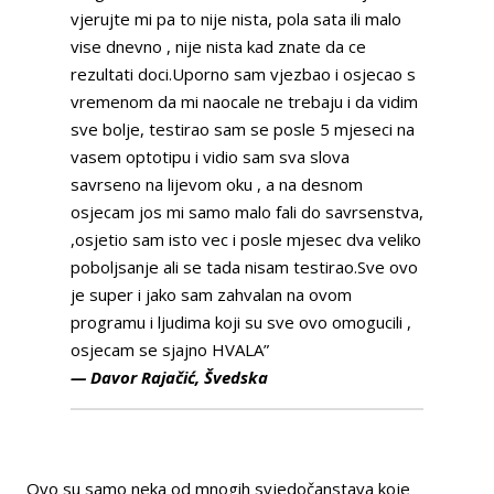
vjerujte mi pa to nije nista, pola sata ili malo
vise dnevno , nije nista kad znate da ce
rezultati doci.Uporno sam vjezbao i osjecao s
vremenom da mi naocale ne trebaju i da vidim
sve bolje, testirao sam se posle 5 mjeseci na
vasem optotipu i vidio sam sva slova
savrseno na lijevom oku , a na desnom
osjecam jos mi samo malo fali do savrsenstva,
,osjetio sam isto vec i posle mjesec dva veliko
poboljsanje ali se tada nisam testirao.Sve ovo
je super i jako sam zahvalan na ovom
programu i ljudima koji su sve ovo omogucili ,
osjecam se sjajno HVALA”
— Davor Rajačić, Švedska
Ovo su samo neka od mnogih svjedočanstava koje