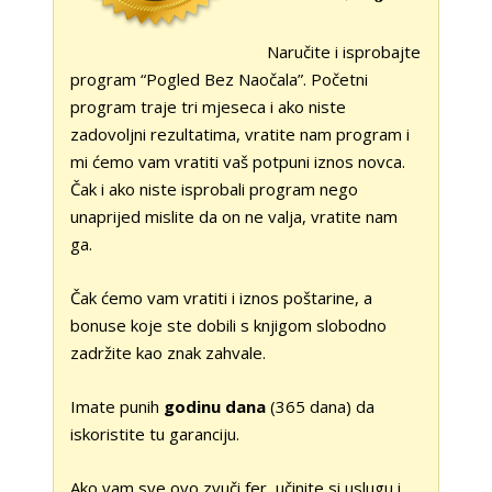
Naručite i isprobajte
program “Pogled Bez Naočala”. Početni
program traje tri mjeseca i ako niste
zadovoljni rezultatima, vratite nam program i
mi ćemo vam vratiti vaš potpuni iznos novca.
Čak i ako niste isprobali program nego
unaprijed mislite da on ne valja, vratite nam
ga.
Čak ćemo vam vratiti i iznos poštarine, a
bonuse koje ste dobili s knjigom slobodno
zadržite kao znak zahvale.
Imate punih
godinu dana
(365 dana) da
iskoristite tu garanciju.
Ako vam sve ovo zvuči fer, učinite si uslugu i