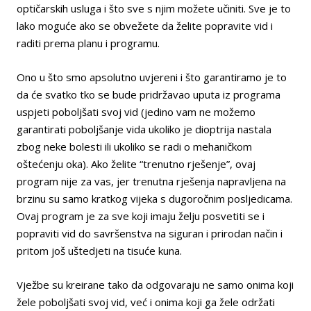
optičarskih usluga i što sve s njim možete učiniti. Sve je to
lako moguće ako se obvežete da želite popravite vid i
raditi prema planu i programu.
Ono u što smo apsolutno uvjereni i što garantiramo je to
da će svatko tko se bude pridržavao uputa iz programa
uspjeti poboljšati svoj vid (jedino vam ne možemo
garantirati poboljšanje vida ukoliko je dioptrija nastala
zbog neke bolesti ili ukoliko se radi o mehaničkom
oštećenju oka). Ako želite “trenutno rješenje”, ovaj
program nije za vas, jer trenutna rješenja napravljena na
brzinu su samo kratkog vijeka s dugoročnim posljedicama.
Ovaj program je za sve koji imaju želju posvetiti se i
popraviti vid do savršenstva na siguran i prirodan način i
pritom još uštedjeti na tisuće kuna.
Vježbe su kreirane tako da odgovaraju ne samo onima koji
žele poboljšati svoj vid, već i onima koji ga žele održati