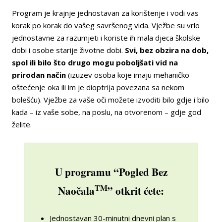
Program je krajnje jednostavan za korištenje i vodi vas
korak po korak do vašeg savršenog vida. Vježbe su vrlo
jednostavne za razumjeti i koriste ih mala djeca školske
dobi i osobe starije životne dobi.
Svi, bez obzira na dob,
spol ili bilo što drugo mogu poboljšati vid na
prirodan način
(izuzev osoba koje imaju mehaničko
oštećenje oka ili im je dioptrija povezana sa nekom
bolešću). Vježbe za vaše oči možete izvoditi bilo gdje i bilo
kada – iz vaše sobe, na poslu, na otvorenom – gdje god
želite.
U programu “Pogled Bez
TM
Naočala
” otkrit ćete:
Jednostavan 30-minutni dnevni plan s